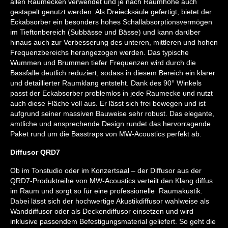
allen Raumecken verwendet und je nach Raumhöhe auch
gestapelt genutzt werden. Als Dreiecksäule gefertigt, bietet der
Eckabsorber ein besonders hohes Schallabsorptionsvermögen
im Tieftonbereich (Subbässe und Bässe) und kann darüber
hinaus auch zur Verbesserung des unteren, mittleren und hohen
Frequenzbereichs herangezogen werden. Das typische
Wummen und Brummen tiefer Frequenzen wird durch die
Bassfalle deutlich reduziert, sodass in diesem Bereich ein klarer
und detaillierter Raumklang entsteht. Dank des 90° Winkels
passt der Eckabsorber problemlos in jede Raumecke und nutzt
auch diese Fläche voll aus. Er lässt sich frei bewegen und ist
aufgrund seiner massiven Bauweise sehr robust. Das elegante,
amtliche und ansprechende Design rundet das hervorragende
Paket rund um die Basstraps von MW-Acoustics perfekt ab.
Diffusor QRD7
Ob im Tonstudio oder im Konzertsaal – der Diffusor aus der
QRD7-Produktreihe von MW-Acoustics verteilt den Klang diffus
im Raum und sorgt so für eine professionelle Raumakustik.
Dabei lässt sich der hochwertige Akustikdiffusor wahlweise als
Wanddiffusor oder als Deckendiffusor einsetzen und wird
inklusive passendem Befestigungsmaterial geliefert. So geht die