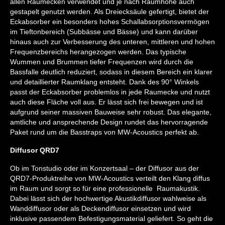
allen Raumecken verwendet und je nach Raumhöhe auch
gestapelt genutzt werden. Als Dreiecksäule gefertigt, bietet der
Eckabsorber ein besonders hohes Schallabsorptionsvermögen
im Tieftonbereich (Subbässe und Bässe) und kann darüber
hinaus auch zur Verbesserung des unteren, mittleren und hohen
Frequenzbereichs herangezogen werden. Das typische
Wummen und Brummen tiefer Frequenzen wird durch die
Bassfalle deutlich reduziert, sodass in diesem Bereich ein klarer
und detaillierter Raumklang entsteht. Dank des 90° Winkels
passt der Eckabsorber problemlos in jede Raumecke und nutzt
auch diese Fläche voll aus. Er lässt sich frei bewegen und ist
aufgrund seiner massiven Bauweise sehr robust. Das elegante,
amtliche und ansprechende Design rundet das hervorragende
Paket rund um die Basstraps von MW-Acoustics perfekt ab.
Diffusor QRD7
Ob im Tonstudio oder im Konzertsaal – der Diffusor aus der
QRD7-Produktreihe von MW-Acoustics verteilt den Klang diffus
im Raum und sorgt so für eine professionelle Raumakustik.
Dabei lässt sich der hochwertige Akustikdiffusor wahlweise als
Wanddiffusor oder als Deckendiffusor einsetzen und wird
inklusive passendem Befestigungsmaterial geliefert. So geht die