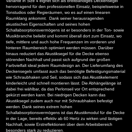
Variante in Size 4 eignet sich als breitbandiges Deckensegel
hervorragend für den professionellen Einsatz, beispielsweise in
Tonstudios oder Regieräumen, wo es auf einen linearen
Raumklang ankommt. Dank seiner herausragenden
akustischen Eigenschaften und seines hohen
Schallabsorptionsvermögens ist er besonders in der Ton- sowie
Musikbranche beliebt und kommt überall dort zum Einsatz, wo
tiefe, mittlere und auch hohe Frequenzen im vorderen und
hinteren Raumbereich optimiert werden müssen. Darüber
hinaus reduziert das Akustiksegel für die Decke ebenso
störenden Nachhall und passt sich aufgrund der großen
Farbvielfalt ideal jedem Raumdesign an. Der Lieferumfang des
Deckensegels umfasst auch das benötigte Befestigungsmaterial
wie Schraubhaken und Seil, sodass sich das Akustikelement
kinderleicht und schnell montieren lässt. Die Abhängelänge ist
dabei frei wählbar, da das Perlonseil vor Ort entsprechend
gekürzt werden kann. Bei niedrigen Decken kann das
Akustiksegel zudem auch nur mit Schraubhaken befestigt
werden. Dank seines extrem hohen
Schallabsorptionsvermögens ist das Akustikmodul für die Decke
in der Lage, bereits effektiv ab 60 Hertz zu wirken und lästigen
Nachhall, sowie Erstreflektionen über dem Arbeitsbereich
besonders stark zu reduzieren.