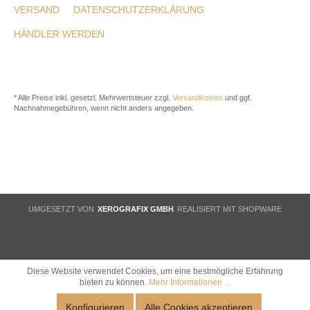
VERSAND
DATENSCHUTZERKLÄRUNG
HÄNDLER WERDEN
* Alle Preise inkl. gesetzl. Mehrwertsteuer zzgl.
Versandkosten
und ggf.
Nachnahmegebühren, wenn nicht anders angegeben.
UMGESETZT VON
XEROGRAFIX GMBH
REALISIERT MIT SHOPWARE
Diese Website verwendet Cookies, um eine bestmögliche Erfahrung
bieten zu können.
Mehr Informationen ...
Konfigurieren
Alle Cookies akzeptieren