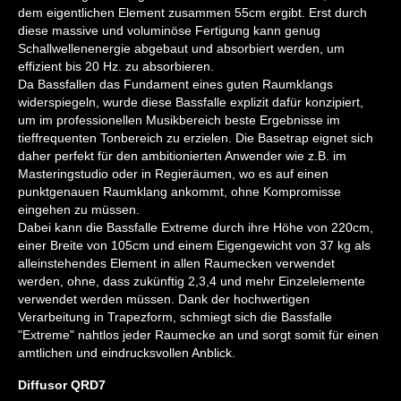
dem eigentlichen Element zusammen 55cm ergibt. Erst durch
diese massive und voluminöse Fertigung kann genug
Schallwellenenergie abgebaut und absorbiert werden, um
effizient bis 20 Hz. zu absorbieren.
Da Bassfallen das Fundament eines guten Raumklangs
widerspiegeln, wurde diese Bassfalle explizit dafür konzipiert,
um im professionellen Musikbereich beste Ergebnisse im
tieffrequenten Tonbereich zu erzielen. Die Basetrap eignet sich
daher perfekt für den ambitionierten Anwender wie z.B. im
Masteringstudio oder in Regieräumen, wo es auf einen
punktgenauen Raumklang ankommt, ohne Kompromisse
eingehen zu müssen.
Dabei kann die Bassfalle Extreme durch ihre Höhe von 220cm,
einer Breite von 105cm und einem Eigengewicht von 37 kg als
alleinstehendes Element in allen Raumecken verwendet
werden, ohne, dass zukünftig 2,3,4 und mehr Einzelelemente
verwendet werden müssen. Dank der hochwertigen
Verarbeitung in Trapezform, schmiegt sich die Bassfalle
"Extreme" nahtlos jeder Raumecke an und sorgt somit für einen
amtlichen und eindrucksvollen Anblick.
Diffusor QRD7