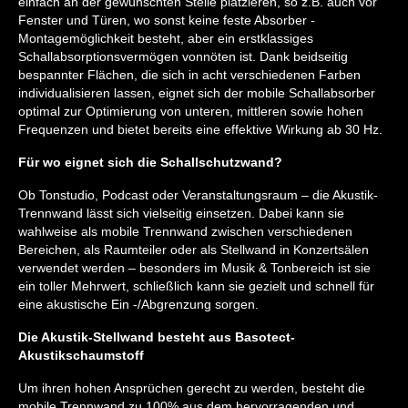
einfach an der gewünschten Stelle platzieren, so z.B. auch vor
Fenster und Türen, wo sonst keine feste Absorber -
Montagemöglichkeit besteht, aber ein erstklassiges
Schallabsorptionsvermögen vonnöten ist. Dank beidseitig
bespannter Flächen, die sich in acht verschiedenen Farben
individualisieren lassen, eignet sich der mobile Schallabsorber
optimal zur Optimierung von unteren, mittleren sowie hohen
Frequenzen und bietet bereits eine effektive Wirkung ab 30 Hz.
Für wo eignet sich die Schallschutzwand?
Ob Tonstudio, Podcast oder Veranstaltungsraum – die Akustik-
Trennwand lässt sich vielseitig einsetzen. Dabei kann sie
wahlweise als mobile Trennwand zwischen verschiedenen
Bereichen, als Raumteiler oder als Stellwand in Konzertsälen
verwendet werden – besonders im Musik & Tonbereich ist sie
ein toller Mehrwert, schließlich kann sie gezielt und schnell für
eine akustische Ein -/Abgrenzung sorgen.
Die Akustik-Stellwand besteht aus Basotect-
Akustikschaumstoff
Um ihren hohen Ansprüchen gerecht zu werden, besteht die
mobile Trennwand zu 100% aus dem hervorragenden und