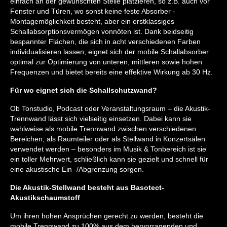
einfach an der gewünschten Stelle platzieren, so z.B. auch vor
Fenster und Türen, wo sonst keine feste Absorber -
Montagemöglichkeit besteht, aber ein erstklassiges
Schallabsorptionsvermögen vonnöten ist. Dank beidseitig
bespannter Flächen, die sich in acht verschiedenen Farben
individualisieren lassen, eignet sich der mobile Schallabsorber
optimal zur Optimierung von unteren, mittleren sowie hohen
Frequenzen und bietet bereits eine effektive Wirkung ab 30 Hz.
Für wo eignet sich die Schallschutzwand?
Ob Tonstudio, Podcast oder Veranstaltungsraum – die Akustik-
Trennwand lässt sich vielseitig einsetzen. Dabei kann sie
wahlweise als mobile Trennwand zwischen verschiedenen
Bereichen, als Raumteiler oder als Stellwand in Konzertsälen
verwendet werden – besonders im Musik & Tonbereich ist sie
ein toller Mehrwert, schließlich kann sie gezielt und schnell für
eine akustische Ein -/Abgrenzung sorgen.
Die Akustik-Stellwand besteht aus Basotect-
Akustikschaumstoff
Um ihren hohen Ansprüchen gerecht zu werden, besteht die
mobile Trennwand zu 100% aus dem hervorragenden und