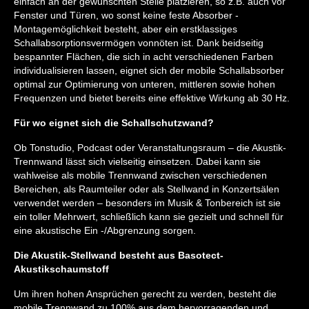
einfach an der gewünschten Stelle platzieren, so z.B. auch vor
Fenster und Türen, wo sonst keine feste Absorber -
Montagemöglichkeit besteht, aber ein erstklassiges
Schallabsorptionsvermögen vonnöten ist. Dank beidseitig
bespannter Flächen, die sich in acht verschiedenen Farben
individualisieren lassen, eignet sich der mobile Schallabsorber
optimal zur Optimierung von unteren, mittleren sowie hohen
Frequenzen und bietet bereits eine effektive Wirkung ab 30 Hz.
Für wo eignet sich die Schallschutzwand?
Ob Tonstudio, Podcast oder Veranstaltungsraum – die Akustik-
Trennwand lässt sich vielseitig einsetzen. Dabei kann sie
wahlweise als mobile Trennwand zwischen verschiedenen
Bereichen, als Raumteiler oder als Stellwand in Konzertsälen
verwendet werden – besonders im Musik & Tonbereich ist sie
ein toller Mehrwert, schließlich kann sie gezielt und schnell für
eine akustische Ein -/Abgrenzung sorgen.
Die Akustik-Stellwand besteht aus Basotect-
Akustikschaumstoff
Um ihren hohen Ansprüchen gerecht zu werden, besteht die
mobile Trennwand zu 100% aus dem hervorragenden und