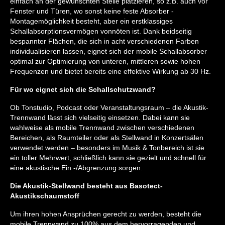
einfach an der gewünschten Stelle platzieren, so z.B. auch vor
Fenster und Türen, wo sonst keine feste Absorber -
Montagemöglichkeit besteht, aber ein erstklassiges
Schallabsorptionsvermögen vonnöten ist. Dank beidseitig
bespannter Flächen, die sich in acht verschiedenen Farben
individualisieren lassen, eignet sich der mobile Schallabsorber
optimal zur Optimierung von unteren, mittleren sowie hohen
Frequenzen und bietet bereits eine effektive Wirkung ab 30 Hz.
Für wo eignet sich die Schallschutzwand?
Ob Tonstudio, Podcast oder Veranstaltungsraum – die Akustik-
Trennwand lässt sich vielseitig einsetzen. Dabei kann sie
wahlweise als mobile Trennwand zwischen verschiedenen
Bereichen, als Raumteiler oder als Stellwand in Konzertsälen
verwendet werden – besonders im Musik & Tonbereich ist sie
ein toller Mehrwert, schließlich kann sie gezielt und schnell für
eine akustische Ein -/Abgrenzung sorgen.
Die Akustik-Stellwand besteht aus Basotect-
Akustikschaumstoff
Um ihren hohen Ansprüchen gerecht zu werden, besteht die
mobile Trennwand zu 100% aus dem hervorragenden und