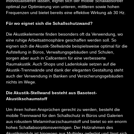
individualisieren lassen, eignet sich der mobile Schallabsorber
optimal zur Optimierung von unteren, mittleren sowie hohen
Frequenzen und bietet bereits eine effektive Wirkung ab 30 Hz.
Für wo eignet sich die Schallschutzwand?
Die Akustikelemente finden besonders oft da Verwendung, wo
eine ruhige Arbeitsatmosphäre geschaffen werden soll. So
eignen sich die Akustik-Stellwände beispielsweise optimal für die
Aufstellung in Büros, Verwaltungsgebäuden und Schulen,
sorgen aber auch in Callcentern für eine verbesserte
Raumakustik. Auch Shops und Ladenlokale setzen auf die
Akustik-Trennwände und dank der eleganten Gestaltung steht
auch der Verwendung in Banken und Versicherungsgebäuden
nichts im Wege.
Die Akustik-Stellwand besteht aus Basotect-
Akustikschaumstoff
Um ihren hohen Ansprüchen gerecht zu werden, besteht die
mobile Trennwand für den Schallschutz in Büros und Galerien
aus robustem Melaminharzschaumstoff und bietet so ein enorm
hohes Schallabsorptionsvermögen. Der Holzrahmen des
Akustikmoduls ist hingegen aus Multiplex gefertigt und lässt sich