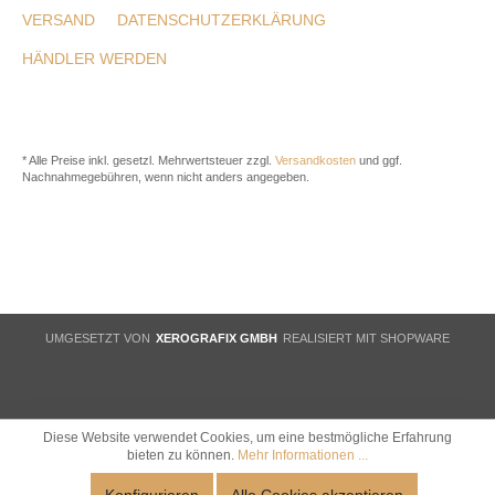
VERSAND
DATENSCHUTZERKLÄRUNG
HÄNDLER WERDEN
* Alle Preise inkl. gesetzl. Mehrwertsteuer zzgl.
Versandkosten
und ggf.
Nachnahmegebühren, wenn nicht anders angegeben.
UMGESETZT VON
XEROGRAFIX GMBH
REALISIERT MIT SHOPWARE
Diese Website verwendet Cookies, um eine bestmögliche Erfahrung
bieten zu können.
Mehr Informationen ...