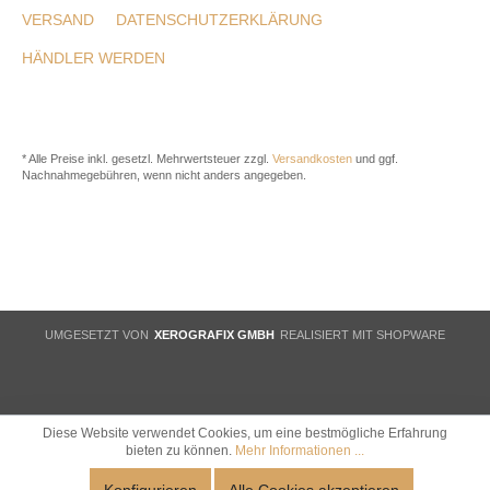
VERSAND
DATENSCHUTZERKLÄRUNG
HÄNDLER WERDEN
* Alle Preise inkl. gesetzl. Mehrwertsteuer zzgl.
Versandkosten
und ggf.
Nachnahmegebühren, wenn nicht anders angegeben.
UMGESETZT VON
XEROGRAFIX GMBH
REALISIERT MIT SHOPWARE
Diese Website verwendet Cookies, um eine bestmögliche Erfahrung
bieten zu können.
Mehr Informationen ...