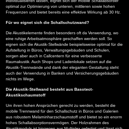
individualisieren lassen, eignet sich der mobile Schallabsorber
optimal zur Optimierung von unteren, mittleren sowie hohen
Frequenzen und bietet bereits eine effektive Wirkung ab 30 Hz.
Für wo eignet sich die Schallschutzwand?
Die Akustikelemente finden besonders oft da Verwendung, wo
eine ruhige Arbeitsatmosphäre geschaffen werden soll. So
eignen sich die Akustik-Stellwände beispielsweise optimal für die
Aufstellung in Büros, Verwaltungsgebäuden und Schulen,
sorgen aber auch in Callcentern für eine verbesserte
Raumakustik. Auch Shops und Ladenlokale setzen auf die
Akustik-Trennwände und dank der eleganten Gestaltung steht
auch der Verwendung in Banken und Versicherungsgebäuden
nichts im Wege.
Die Akustik-Stellwand besteht aus Basotect-
Akustikschaumstoff
Um ihren hohen Ansprüchen gerecht zu werden, besteht die
mobile Trennwand für den Schallschutz in Büros und Galerien
aus robustem Melaminharzschaumstoff und bietet so ein enorm
hohes Schallabsorptionsvermögen. Der Holzrahmen des
Akustikmoduls ist hingegen aus Multiplex gefertigt und lässt sich