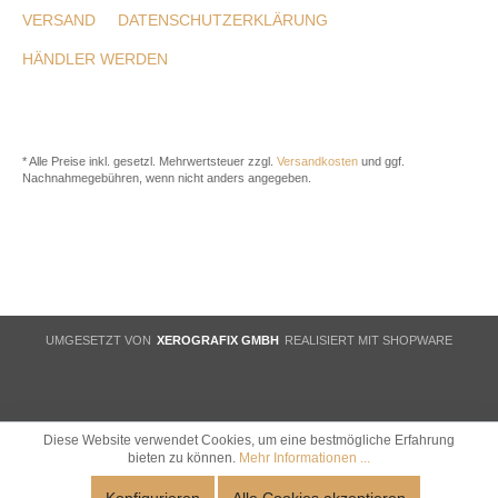
VERSAND
DATENSCHUTZERKLÄRUNG
HÄNDLER WERDEN
* Alle Preise inkl. gesetzl. Mehrwertsteuer zzgl.
Versandkosten
und ggf.
Nachnahmegebühren, wenn nicht anders angegeben.
UMGESETZT VON
XEROGRAFIX GMBH
REALISIERT MIT SHOPWARE
Diese Website verwendet Cookies, um eine bestmögliche Erfahrung
bieten zu können.
Mehr Informationen ...