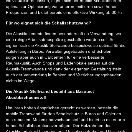
individualisieren lassen, eignet sich der mobile Schallabsorber
optimal zur Optimierung von unteren, mittleren sowie hohen
Frequenzen und bietet bereits eine effektive Wirkung ab 30 Hz.
Für wo eignet sich die Schallschutzwand?
Die Akustikelemente finden besonders oft da Verwendung, wo
eine ruhige Arbeitsatmosphäre geschaffen werden soll. So
eignen sich die Akustik-Stellwände beispielsweise optimal für die
Aufstellung in Büros, Verwaltungsgebäuden und Schulen,
sorgen aber auch in Callcentern für eine verbesserte
Raumakustik. Auch Shops und Ladenlokale setzen auf die
Akustik-Trennwände und dank der eleganten Gestaltung steht
auch der Verwendung in Banken und Versicherungsgebäuden
nichts im Wege.
Die Akustik-Stellwand besteht aus Basotect-
Akustikschaumstoff
Um ihren hohen Ansprüchen gerecht zu werden, besteht die
mobile Trennwand für den Schallschutz in Büros und Galerien
aus robustem Melaminharzschaumstoff und bietet so ein enorm
hohes Schallabsorptionsvermögen. Der Holzrahmen des
Akustikmoduls ist hingegen aus Multiplex gefertigt und lässt sich