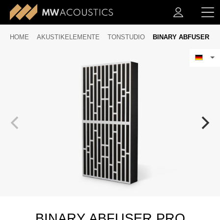
HOME
AKUSTIKELEMENTE
TONSTUDIO
BINARY ABFUSER
BINARY ABFUSER PRO