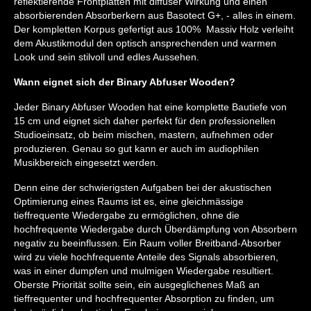
reflektierende Frontplatten mit diffuser Wirkung und einen
absorbierenden Absorberkern aus Basotect G+, - alles in einem.
Der kompletten Korpus gefertigt aus 100% Massiv Holz verleiht
dem Akustikmodul den optisch ansprechenden und warmen
Look und sein stilvoll und edles Aussehen.
Wann eignet sich der Binary Abfuser Wooden?
Jeder Binary Abfuser Wooden hat eine komplette Bautiefe von
15 cm und eignet sich daher perfekt für den professionellen
Studioeinsatz, ob beim mischen, mastern, aufnehmen oder
produzieren. Genau so gut kann er auch im audiophilen
Musikbereich eingesetzt werden.
Denn eine der schwierigsten Aufgaben bei der akustischen
Optimierung eines Raums ist es, eine gleichmässige
tieffrequente Wiedergabe zu ermöglichen, ohne die
hochfrequente Wiedergabe durch Überdämpfung von Absorbern
negativ zu beeinflussen. Ein Raum voller Breitband-Absorber
wird zu viele hochfrequente Anteile des Signals absorbieren,
was in einer dumpfen und mulmigen Wiedergabe resultiert.
Oberste Priorität sollte sein, ein ausgeglichenes Maß an
tieffrequenter und hochfrequenter Absorption zu finden, um