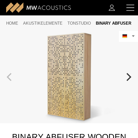
HOME
AKUSTIKELEMENTE
TONSTUDIO
BINARY ABFUSER
BINARY ABFUSER WOODEN