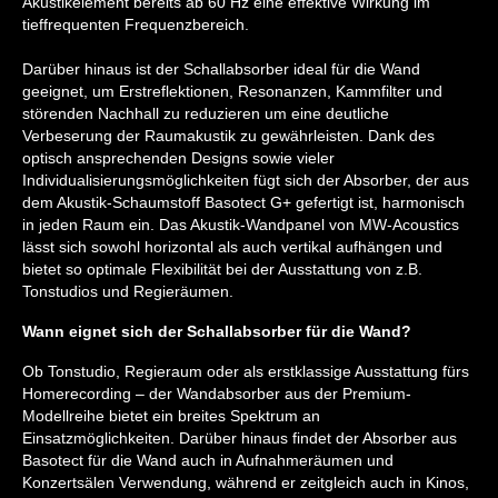
Akustikelement bereits ab 60 Hz eine effektive Wirkung im
tieffrequenten Frequenzbereich.
Darüber hinaus ist der Schallabsorber ideal für die Wand
geeignet, um Erstreflektionen, Resonanzen, Kammfilter und
störenden Nachhall zu reduzieren um eine deutliche
Verbeserung der Raumakustik zu gewährleisten. Dank des
optisch ansprechenden Designs sowie vieler
Individualisierungsmöglichkeiten fügt sich der Absorber, der aus
dem Akustik-Schaumstoff Basotect G+ gefertigt ist, harmonisch
in jeden Raum ein. Das Akustik-Wandpanel von MW-Acoustics
lässt sich sowohl horizontal als auch vertikal aufhängen und
bietet so optimale Flexibilität bei der Ausstattung von z.B.
Tonstudios und Regieräumen.
Wann eignet sich der Schallabsorber für die Wand?
Ob Tonstudio, Regieraum oder als erstklassige Ausstattung fürs
Homerecording – der Wandabsorber aus der Premium-
Modellreihe bietet ein breites Spektrum an
Einsatzmöglichkeiten. Darüber hinaus findet der Absorber aus
Basotect für die Wand auch in Aufnahmeräumen und
Konzertsälen Verwendung, während er zeitgleich auch in Kinos,