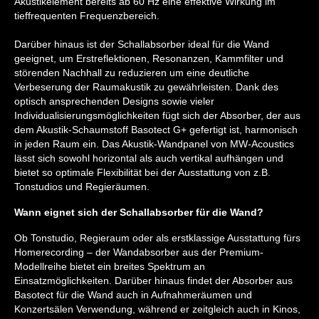
Akustikelement bereits ab 60 Hz eine effektive Wirkung im
tieffrequenten Frequenzbereich.
Darüber hinaus ist der Schallabsorber ideal für die Wand
geeignet, um Erstreflektionen, Resonanzen, Kammfilter und
störenden Nachhall zu reduzieren um eine deutliche
Verbeserung der Raumakustik zu gewährleisten. Dank des
optisch ansprechenden Designs sowie vieler
Individualisierungsmöglichkeiten fügt sich der Absorber, der aus
dem Akustik-Schaumstoff Basotect G+ gefertigt ist, harmonisch
in jeden Raum ein. Das Akustik-Wandpanel von MW-Acoustics
lässt sich sowohl horizontal als auch vertikal aufhängen und
bietet so optimale Flexibilität bei der Ausstattung von z.B.
Tonstudios und Regieräumen.
Wann eignet sich der Schallabsorber für die Wand?
Ob Tonstudio, Regieraum oder als erstklassige Ausstattung fürs
Homerecording – der Wandabsorber aus der Premium-
Modellreihe bietet ein breites Spektrum an
Einsatzmöglichkeiten. Darüber hinaus findet der Absorber aus
Basotect für die Wand auch in Aufnahmeräumen und
Konzertsälen Verwendung, während er zeitgleich auch in Kinos,