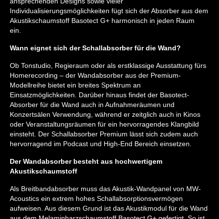
ansprechenden Designs sowie vieler
Individualisierungsmöglichkeiten fügt sich der Absorber aus dem
Akustikschaumstoff Basotect G+ harmonisch in jeden Raum
ein.
Wann eignet sich der Schallabsorber für die Wand?
Ob Tonstudio, Regieraum oder als erstklassige Ausstattung fürs
Homerecording – der Wandabsorber aus der Premium-
Modellreihe bietet ein breites Spektrum an
Einsatzmöglichkeiten. Darüber hinaus findet der Basotect-
Absorber für die Wand auch in Aufnahmeräumen und
Konzertsälen Verwendung, während er zeitglich auch in Kinos
oder Veranstaltungsräumen für ein hervorragendes Klangbild
einsteht. Der Schallabsorber Premium lässt sich zudem auch
hervorragend im Podcast und High-End Bereich einsetzen.
Der Wandabsorber besteht aus hochwertigem
Akustikschaumstoff
Als Breitbandabsorber muss das Akustik-Wandpanel von MW-
Acoustics ein extrem hohes Schallabsorptionsvermögen
aufweisen. Aus diesem Grund ist das Akustikmodul für die Wand
aus dem Melaminharzschaumstoff Basotect G+ gefertigt. So ist