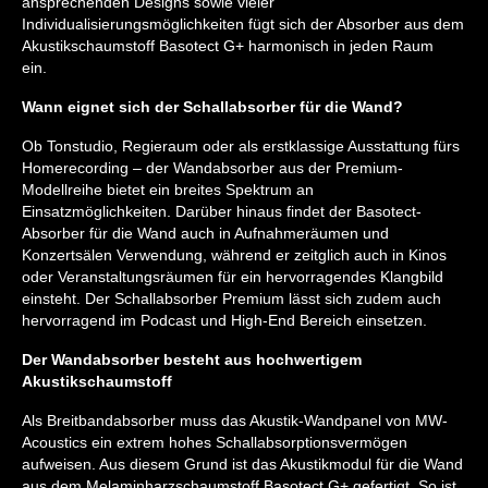
ansprechenden Designs sowie vieler
Individualisierungsmöglichkeiten fügt sich der Absorber aus dem
Akustikschaumstoff Basotect G+ harmonisch in jeden Raum
ein.
Wann eignet sich der Schallabsorber für die Wand?
Ob Tonstudio, Regieraum oder als erstklassige Ausstattung fürs
Homerecording – der Wandabsorber aus der Premium-
Modellreihe bietet ein breites Spektrum an
Einsatzmöglichkeiten. Darüber hinaus findet der Basotect-
Absorber für die Wand auch in Aufnahmeräumen und
Konzertsälen Verwendung, während er zeitglich auch in Kinos
oder Veranstaltungsräumen für ein hervorragendes Klangbild
einsteht. Der Schallabsorber Premium lässt sich zudem auch
hervorragend im Podcast und High-End Bereich einsetzen.
Der Wandabsorber besteht aus hochwertigem
Akustikschaumstoff
Als Breitbandabsorber muss das Akustik-Wandpanel von MW-
Acoustics ein extrem hohes Schallabsorptionsvermögen
aufweisen. Aus diesem Grund ist das Akustikmodul für die Wand
aus dem Melaminharzschaumstoff Basotect G+ gefertigt. So ist