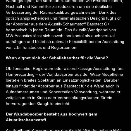
Wand geeignet, um störende Raummoden wie Erstreflektionen,
Nachhall und Kammfilter zu reduzieren um eine deutliche
Verbesserung der Raumakustik zu gewährleisten. Dank des
optisch ansprechenden und minimalistischen Designs fügt sich
der Absorber aus dem Akustik-Schaumstoff Basotect G+
harmonisch in jeden Raum ein. Das Akustik-Wandpanel von
MW-Acoustics lässt sich sowohl horizontal als auch vertikal
aufhängen und bietet so optimale Flexibilität bei der Ausstattung
von z.B. Tonstudios und Regieräumen.
Wann eignet sich der Schallabsorber für die Wand?
Ob Tonstudio, Regieraum oder als erstklassige Ausstattung fürs
Homerecording – der Wandabsorber aus der Wrap-Modellreihe
bietet ein breites Spektrum an Einsatzmöglichkeiten. Darüber
hinaus findet der Absorber aus Basotect für die Wand auch in
Aufnahmeräumen und Konzertsälen Verwendung, während er
zeitglich auch in Kinos oder Veranstaltungsräumen für ein
hervorragendes Klangbild einsteht.
Der Wandabsorber besteht aus hochwertigem
Akustikschaumstoff
Als Breitband-Absorber muss das Akustik-Wandpanel von MW-