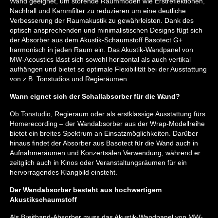
Wand geeignet, um störende Raummoden wie Erstreflektionen,
Nachhall und Kammfilter zu reduzieren um eine deutliche
Verbesserung der Raumakustik zu gewährleisten. Dank des
optisch ansprechenden und minimalistischen Designs fügt sich
der Absorber aus dem Akustik-Schaumstoff Basotect G+
harmonisch in jeden Raum ein. Das Akustik-Wandpanel von
MW-Acoustics lässt sich sowohl horizontal als auch vertikal
aufhängen und bietet so optimale Flexibilität bei der Ausstattung
von z.B. Tonstudios und Regieräumen.
Wann eignet sich der Schallabsorber für die Wand?
Ob Tonstudio, Regieraum oder als erstklassige Ausstattung fürs
Homerecording – der Wandabsorber aus der Wrap-Modellreihe
bietet ein breites Spektrum an Einsatzmöglichkeiten. Darüber
hinaus findet der Absorber aus Basotect für die Wand auch in
Aufnahmeräumen und Konzertsälen Verwendung, während er
zeitglich auch in Kinos oder Veranstaltungsräumen für ein
hervorragendes Klangbild einsteht.
Der Wandabsorber besteht aus hochwertigem
Akustikschaumstoff
Als Breitband-Absorber muss das Akustik-Wandpanel von MW-