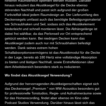
hinteren Raumbereich optimiert werden müssen. Darüber
hinaus reduziert das Akustiksegel für die Decke ebenso
störenden Nachhall und passt sich aufgrund der großen
Farbvielfalt ideal jedem Raumdesign an. Der Lieferumfang des
Deckensegels umfasst auch das benötigte Befestigungsmaterial
wie Schraubhaken und Seil, sodass sich das Akustikelement
kinderleicht und schnell montieren lässt. Die Abhängelänge ist
dabei frei wählbar, da das Perlonseil vor Ort entsprechend
gekürzt werden kann. Bei niedrigen Decken kann das
Akustiksegel zudem auch nur mit Schraubhaken befestigt
werden. Dank seines extrem hohen
Schallabsorptionsvermögens ist das Akustikmodul für die Decke
in der Lage, bereits ab 180 Hertz eine vollständige Absorption
zu bieten und lästigen Nachhall, sowie Erstreflektionen über
dem Arbeitsbereich besonders stark zu reduzieren.
Wo findet das Akustiksegel Verwendung?
Aufgrund der hervorragenden Akustikeigenschaften eignet sich
das Deckensegel „Premium “ von MW-Acoustics besonders gut
für professionelle Tonstudios, Regie- und Aufnahmeräume sowie
für das Homerecording, findet aber ebenso im Kino oder
Podcast Studios Verwendung. Darüber hinaus lässt sich das