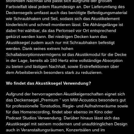
störenden Nachhall und passt sich aufgrund der großen
Farbvielfalt ideal jedem Raumdesign an. Der Lieferumfang des
Deckensegels umfasst auch das benötigte Befestigungsmaterial
wie Schraubhaken und Seil, sodass sich das Akustikelement
kinderleicht und schnell montieren lässt. Die Abhängelänge ist
dabei frei wählbar, da das Perlonseil vor Ort entsprechend
gekürzt werden kann. Bei niedrigen Decken kann das
Akustiksegel zudem auch nur mit Schraubhaken befestigt
werden. Dank seines extrem hohen
Schallabsorptionsvermögens ist das Akustikmodul für die Decke
in der Lage, bereits ab 180 Hertz eine vollständige Absorption
zu bieten und lästigen Nachhall, sowie Erstreflektionen über
dem Arbeitsbereich besonders stark zu reduzieren.
Wo findet das Akustiksegel Verwendung?
Aufgrund der hervorragenden Akustikeigenschaften eignet sich
das Deckensegel „Premium “ von MW-Acoustics besonders gut
für professionelle Tonstudios, Regie- und Aufnahmeräume sowie
für das Homerecording, findet aber ebenso im Kino oder
Podcast Studios Verwendung. Darüber hinaus lässt sich das
Akustiksegel mit seinem modernen und unaufdringlichen Design
auch in Veranstaltungsräumen, Konzertsälen und im