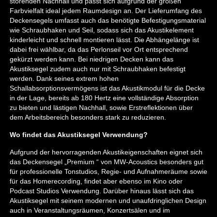
störenden Nachhall und passt sich aufgrund der großen
Farbvielfalt ideal jedem Raumdesign an. Der Lieferumfang des
Deckensegels umfasst auch das benötigte Befestigungsmaterial
wie Schraubhaken und Seil, sodass sich das Akustikelement
kinderleicht und schnell montieren lässt. Die Abhängelänge ist
dabei frei wählbar, da das Perlonseil vor Ort entsprechend
gekürzt werden kann. Bei niedrigen Decken kann das
Akustiksegel zudem auch nur mit Schraubhaken befestigt
werden. Dank seines extrem hohen
Schallabsorptionsvermögens ist das Akustikmodul für die Decke
in der Lage, bereits ab 180 Hertz eine vollständige Absorption
zu bieten und lästigen Nachhall, sowie Erstreflektionen über
dem Arbeitsbereich besonders stark zu reduzieren.
Wo findet das Akustiksegel Verwendung?
Aufgrund der hervorragenden Akustikeigenschaften eignet sich
das Deckensegel „Premium “ von MW-Acoustics besonders gut
für professionelle Tonstudios, Regie- und Aufnahmeräume sowie
für das Homerecording, findet aber ebenso im Kino oder
Podcast Studios Verwendung. Darüber hinaus lässt sich das
Akustiksegel mit seinem modernen und unaufdringlichen Design
auch in Veranstaltungsräumen, Konzertsälen und im