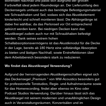
störenden Nachhall und passt sich aufgrund der großen
Farbvielfalt ideal jedem Raumdesign an. Der Lieferumfang des
Deckensegels umfasst auch das benötigte Befestigungsmaterial
wie Schraubhaken und Seil, sodass sich das Akustikelement
kinderleicht und schnell montieren lässt. Die Abhängelänge ist
dabei frei wählbar, da das Perlonseil vor Ort entsprechend
gekürzt werden kann. Bei niedrigen Decken kann das
Akustiksegel zudem auch nur mit Schraubhaken befestigt
werden. Dank seines extrem hohen
Schallabsorptionsvermögens ist das Akustikmodul für die Decke
in der Lage, bereits ab 180 Hertz eine vollständige Absorption
zu bieten und lästigen Nachhall, sowie Erstreflektionen über
dem Arbeitsbereich besonders stark zu reduzieren.
Wo findet das Akustiksegel Verwendung?
Aufgrund der hervorragenden Akustikeigenschaften eignet sich
das Deckensegel „Premium “ von MW-Acoustics besonders gut
für professionelle Tonstudios, Regie- und Aufnahmeräume sowie
für das Homerecording, findet aber ebenso im Kino oder
Podcast Studios Verwendung. Darüber hinaus lässt sich das
Akustiksegel mit seinem modernen und unaufdringlichen Design
auch in Veranstaltungsräumen, Konzertsälen und im