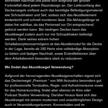
störenden Nachhall und passt sich aufgrund der großen
Farbvielfalt ideal jedem Raumdesign an. Der Lieferumfang des
Deckensegels umfasst auch das benötigte Befestigungsmaterial
wie Schraubhaken und Seil, sodass sich das Akustikelement
kinderleicht und schnell montieren lässt. Die Abhängelänge ist
dabei frei wählbar, da das Perlonseil vor Ort entsprechend
gekürzt werden kann. Bei niedrigen Decken kann das
Akustiksegel zudem auch nur mit Schraubhaken befestigt
werden. Dank seines extrem hohen
Schallabsorptionsvermögens ist das Akustikmodul für die Decke
in der Lage, bereits ab 180 Hertz eine vollständige Absorption
zu bieten und lästigen Nachhall, sowie Erstreflektionen über
dem Arbeitsbereich besonders stark zu reduzieren.
Wo findet das Akustiksegel Verwendung?
Aufgrund der hervorragenden Akustikeigenschaften eignet sich
das Deckensegel „Premium “ von MW-Acoustics besonders gut
für professionelle Tonstudios, Regie- und Aufnahmeräume sowie
für das Homerecording, findet aber ebenso im Kino oder
Podcast Studios Verwendung. Darüber hinaus lässt sich das
Akustiksegel mit seinem modernen und unaufdringlichen Design
auch in Veranstaltungsräumen, Konzertsälen und im