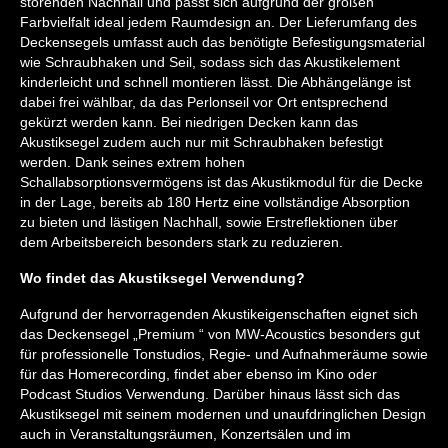
störenden Nachhall und passt sich aufgrund der großen
Farbvielfalt ideal jedem Raumdesign an. Der Lieferumfang des
Deckensegels umfasst auch das benötigte Befestigungsmaterial
wie Schraubhaken und Seil, sodass sich das Akustikelement
kinderleicht und schnell montieren lässt. Die Abhängelänge ist
dabei frei wählbar, da das Perlonseil vor Ort entsprechend
gekürzt werden kann. Bei niedrigen Decken kann das
Akustiksegel zudem auch nur mit Schraubhaken befestigt
werden. Dank seines extrem hohen
Schallabsorptionsvermögens ist das Akustikmodul für die Decke
in der Lage, bereits ab 180 Hertz eine vollständige Absorption
zu bieten und lästigen Nachhall, sowie Erstreflektionen über
dem Arbeitsbereich besonders stark zu reduzieren.
Wo findet das Akustiksegel Verwendung?
Aufgrund der hervorragenden Akustikeigenschaften eignet sich
das Deckensegel „Premium “ von MW-Acoustics besonders gut
für professionelle Tonstudios, Regie- und Aufnahmeräume sowie
für das Homerecording, findet aber ebenso im Kino oder
Podcast Studios Verwendung. Darüber hinaus lässt sich das
Akustiksegel mit seinem modernen und unaufdringlichen Design
auch in Veranstaltungsräumen, Konzertsälen und im