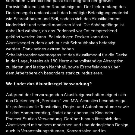
störenden Nachhall und passt sich aufgrund der großen
Farbvielfalt ideal jedem Raumdesign an. Der Lieferumfang des
Deckensegels umfasst auch das benötigte Befestigungsmaterial
wie Schraubhaken und Seil, sodass sich das Akustikelement
kinderleicht und schnell montieren lässt. Die Abhängelänge ist
dabei frei wählbar, da das Perlonseil vor Ort entsprechend
gekürzt werden kann. Bei niedrigen Decken kann das
Akustiksegel zudem auch nur mit Schraubhaken befestigt
werden. Dank seines extrem hohen
Schallabsorptionsvermögens ist das Akustikmodul für die Decke
in der Lage, bereits ab 180 Hertz eine vollständige Absorption
zu bieten und lästigen Nachhall, sowie Erstreflektionen über
dem Arbeitsbereich besonders stark zu reduzieren.
Wo findet das Akustiksegel Verwendung?
Aufgrund der hervorragenden Akustikeigenschaften eignet sich
das Deckensegel „Premium “ von MW-Acoustics besonders gut
für professionelle Tonstudios, Regie- und Aufnahmeräume sowie
für das Homerecording, findet aber ebenso im Kino oder
Podcast Studios Verwendung. Darüber hinaus lässt sich das
Akustiksegel mit seinem modernen und unaufdringlichen Design
auch in Veranstaltungsräumen, Konzertsälen und im