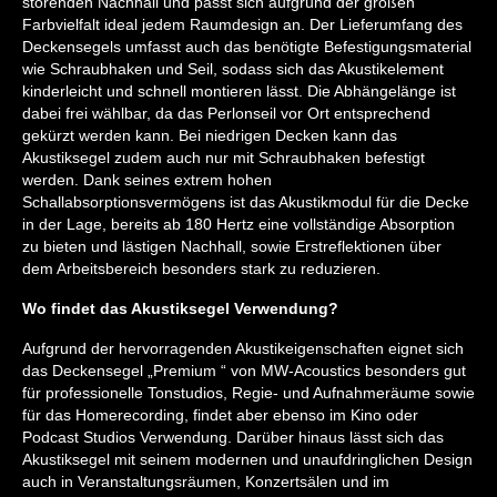
störenden Nachhall und passt sich aufgrund der großen
Farbvielfalt ideal jedem Raumdesign an. Der Lieferumfang des
Deckensegels umfasst auch das benötigte Befestigungsmaterial
wie Schraubhaken und Seil, sodass sich das Akustikelement
kinderleicht und schnell montieren lässt. Die Abhängelänge ist
dabei frei wählbar, da das Perlonseil vor Ort entsprechend
gekürzt werden kann. Bei niedrigen Decken kann das
Akustiksegel zudem auch nur mit Schraubhaken befestigt
werden. Dank seines extrem hohen
Schallabsorptionsvermögens ist das Akustikmodul für die Decke
in der Lage, bereits ab 180 Hertz eine vollständige Absorption
zu bieten und lästigen Nachhall, sowie Erstreflektionen über
dem Arbeitsbereich besonders stark zu reduzieren.
Wo findet das Akustiksegel Verwendung?
Aufgrund der hervorragenden Akustikeigenschaften eignet sich
das Deckensegel „Premium “ von MW-Acoustics besonders gut
für professionelle Tonstudios, Regie- und Aufnahmeräume sowie
für das Homerecording, findet aber ebenso im Kino oder
Podcast Studios Verwendung. Darüber hinaus lässt sich das
Akustiksegel mit seinem modernen und unaufdringlichen Design
auch in Veranstaltungsräumen, Konzertsälen und im