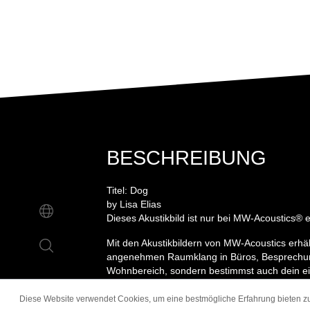
BESCHREIBUNG
Titel: Dog
by Lisa Elias
Dieses Akustikbild ist nur bei MW-Acoustics® er
Mit den Akustikbildern von MW-Acoustics erhäl
angenehmen Raumklang in Büros, Besprechu
Wohnbereich, sondern bestimmst auch dein e
Akustikbild für die Wand wird dabei inklusive
geliefert, sodass das Aufhängen des Bildes ki
Diese Website verwendet Cookies, um eine bestmögliche Erfahrung bieten 