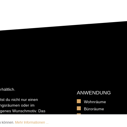
hältlich.
ANWENDUNG
tst du nicht nur einen
Wohnräume
ngsräumen oder im
Büroräume
igenes Wunschmotiv. Das
Verwaltungsgebäuden
 passender Wandbefestigung
nderleicht von der Hand geht.
zu können.
Mehr Informationen ...
Schulen und Kitas