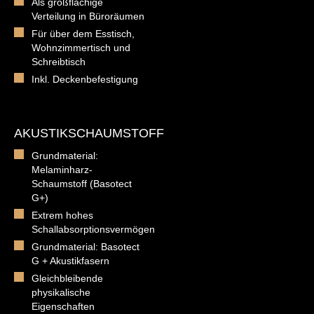
Als großflächige
Verteilung in Büroräumen
Für über dem Esstisch,
Wohnzimmertisch und
Schreibtisch
Inkl. Deckenbefestigung
AKUSTIKSCHAUMSTOFF
Grundmaterial:
Melaminharz-
Schaumstoff (Basotect
G+)
Extrem hohes
Schallabsorptionsvermögen
Grundmaterial: Basotect
G + Akustikfasern
Gleichbleibende
physikalische
Eigenschaften