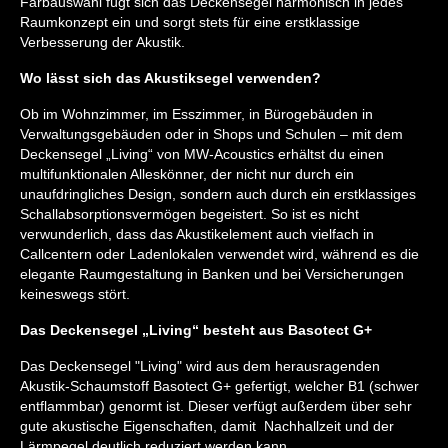
Farbauswahl fügt sich das Deckensegel harmonisch in jedes
Raumkonzept ein und sorgt stets für eine erstklassige
Verbesserung der Akustik.
Wo lässt sich das Akustiksegel verwenden?
Ob im Wohnzimmer, im Esszimmer, in Bürogebäuden in
Verwaltungsgebäuden oder in Shops und Schulen – mit dem
Deckensegel „Living“ von MW-Acoustics erhältst du einen
multifunktionalen Alleskönner, der nicht nur durch ein
unaufdringliches Design, sondern auch durch ein erstklassiges
Schallabsorptionsvermögen begeistert. So ist es nicht
verwunderlich, dass das Akustikelement auch vielfach in
Callcentern oder Ladenlokalen verwendet wird, während es die
elegante Raumgestaltung in Banken und bei Versicherungen
keineswegs stört.
Das Deckensegel „Living“ besteht aus Basotect G+
Das Deckensegel "Living" wird aus dem herausragenden
Akustik-Schaumstoff Basotect G+ gefertigt, welcher B1 (schwer
entflammbar) genormt ist. Dieser verfügt außerdem über sehr
gute akustische Eigenschaften, damit Nachhallzeit und der
Lärmpegel deutlich reduziert werden kann.