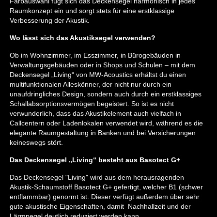
Farbauswahl fügt sich das Deckensegel harmonisch in jedes
Raumkonzept ein und sorgt stets für eine erstklassige
Verbesserung der Akustik.
Wo lässt sich das Akustiksegel verwenden?
Ob im Wohnzimmer, im Esszimmer, in Bürogebäuden in
Verwaltungsgebäuden oder in Shops und Schulen – mit dem
Deckensegel „Living“ von MW-Acoustics erhältst du einen
multifunktionalen Alleskönner, der nicht nur durch ein
unaufdringliches Design, sondern auch durch ein erstklassiges
Schallabsorptionsvermögen begeistert. So ist es nicht
verwunderlich, dass das Akustikelement auch vielfach in
Callcentern oder Ladenlokalen verwendet wird, während es die
elegante Raumgestaltung in Banken und bei Versicherungen
keineswegs stört.
Das Deckensegel „Living“ besteht aus Basotect G+
Das Deckensegel "Living" wird aus dem herausragenden
Akustik-Schaumstoff Basotect G+ gefertigt, welcher B1 (schwer
entflammbar) genormt ist. Dieser verfügt außerdem über sehr
gute akustische Eigenschaften, damit Nachhallzeit und der
Lärmpegel deutlich reduziert werden kann.