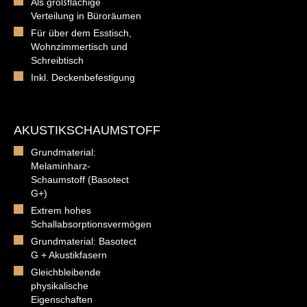
Als großflächige
Verteilung in Büroräumen
Für über dem Esstisch,
Wohnzimmertisch und
Schreibtisch
Inkl. Deckenbefestigung
AKUSTIKSCHAUMSTOFF
Grundmaterial:
Melaminharz-
Schaumstoff (Basotect
G+)
Extrem hohes
Schallabsorptionsvermögen
Grundmaterial: Basotect
G + Akustikfasern
Gleichbleibende
physikalische
Eigenschaften