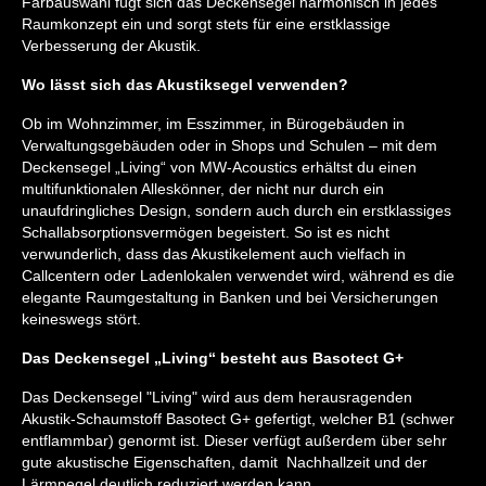
Farbauswahl fügt sich das Deckensegel harmonisch in jedes
Raumkonzept ein und sorgt stets für eine erstklassige
Verbesserung der Akustik.
Wo lässt sich das Akustiksegel verwenden?
Ob im Wohnzimmer, im Esszimmer, in Bürogebäuden in
Verwaltungsgebäuden oder in Shops und Schulen – mit dem
Deckensegel „Living“ von MW-Acoustics erhältst du einen
multifunktionalen Alleskönner, der nicht nur durch ein
unaufdringliches Design, sondern auch durch ein erstklassiges
Schallabsorptionsvermögen begeistert. So ist es nicht
verwunderlich, dass das Akustikelement auch vielfach in
Callcentern oder Ladenlokalen verwendet wird, während es die
elegante Raumgestaltung in Banken und bei Versicherungen
keineswegs stört.
Das Deckensegel „Living“ besteht aus Basotect G+
Das Deckensegel "Living" wird aus dem herausragenden
Akustik-Schaumstoff Basotect G+ gefertigt, welcher B1 (schwer
entflammbar) genormt ist. Dieser verfügt außerdem über sehr
gute akustische Eigenschaften, damit Nachhallzeit und der
Lärmpegel deutlich reduziert werden kann.