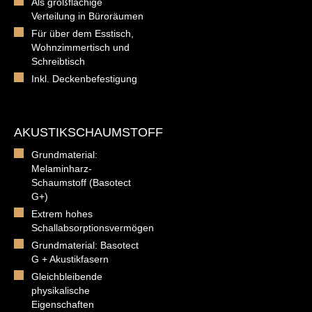
Als großflächige
Verteilung in Büroräumen
Für über dem Esstisch,
Wohnzimmertisch und
Schreibtisch
Inkl. Deckenbefestigung
AKUSTIKSCHAUMSTOFF
Grundmaterial:
Melaminharz-
Schaumstoff (Basotect
G+)
Extrem hohes
Schallabsorptionsvermögen
Grundmaterial: Basotect
G + Akustikfasern
Gleichbleibende
physikalische
Eigenschaften