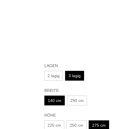
LAGEN
2 lagig
3 lagig
BREITE
140 cm
290 cm
HÖHE
225 cm
250 cm
275 cm