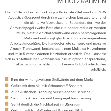
IM HOLZRAHMEN
Die mobile und extrem wirkungsvolle Akustik-Stellwand von MW-
Acoustics überzeugt durch ihre zahlreichen Einsatzorte und ist
die ultimative Allzweckwaffe. Besonders dort, wo der
Geräuschpegel zweier Bereiche zueinander reduziert werden
muss, bietet die Schallschutzwand einen hervorragenden
Mehrwert und sorgt gleichzeitig für eine angenehme
Arbeitsatmosphäre. Die handgefertigte schwere und massive
Akustik-Trennwand, besteht aus einem Multiplex Holzrahmen
und ist in 5 verschiedenen Holzfarben erhältlich. Dazu lässt sie
sich in 8 Stoffbezügen kombinieren. Sie ist optisch ansprechend,
akustisch hocheffektiv und mit einem Holzfuß oder Rollen
erhältlich.
Eine der wirkungsvollsten Stellwände auf dem Markt
Gefüllt mit dem Akustik-Schaumstoff Basotect
Zur akustischen Trennung verschiedener Bereiche
Sehr hohe Absorption und Lärmpegel Reduzierung
Senkt deutlich die Nachhallzeit im Büroraum
Optional mit Holzfuß oder auf Rollen erhältlich